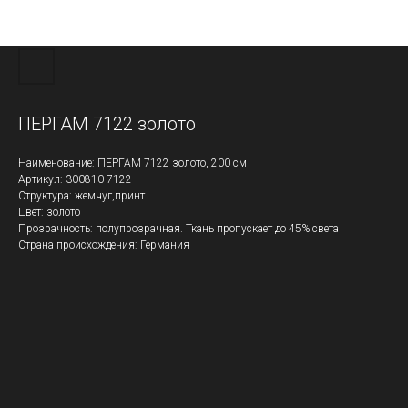
ПЕРГАМ 7122 золото
Наименование: ПЕРГАМ 7122 золото, 200 см
Артикул: 300810-7122
Структура: жемчуг,принт
Цвет: золото
Прозрачность: полупрозрачная. Ткань пропускает до 45% света
Страна происхождения: Германия